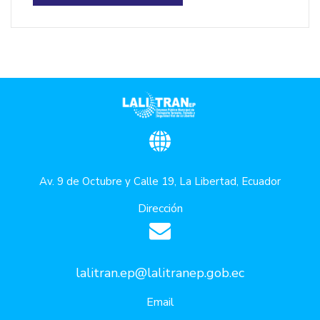
Av. 9 de Octubre y Calle 19, La Libertad, Ecuador
Dirección
lalitran.ep@lalitranep.gob.ec
Email