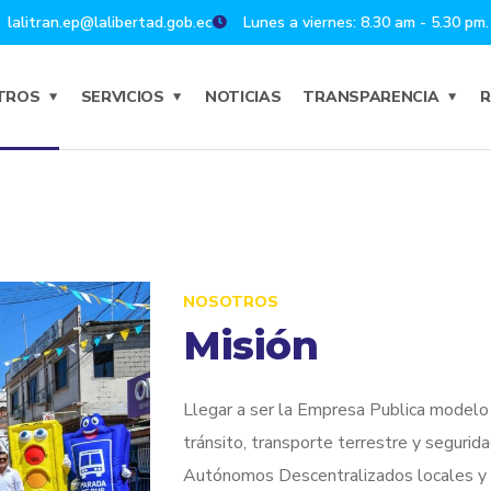
lalitran.ep@lalibertad.gob.ec
Lunes a viernes: 8.30 am - 5.30 pm.
TROS
SERVICIOS
NOTICIAS
TRANSPARENCIA
R
NOSOTROS
Misión
Llegar a ser la Empresa Publica modelo 
tránsito, transporte terrestre y segurid
Autónomos Descentralizados locales y 