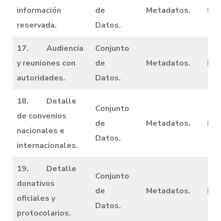
información
de
Metadatos.
Dic
reservada.
Datos.
17. Audiencia
Conjunto
y reuniones con
de
Metadatos.
Dic
autoridades.
Datos.
18. Detalle
Conjunto
de convenios
de
Metadatos.
Dic
nacionales e
Datos.
internacionales.
19. Detalle
Conjunto
donativos
de
Metadatos.
Dic
oficiales y
Datos.
protocolarios.