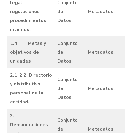
legal
Conjunto
regulaciones
de
Metadatos.
Dic
procedimientos
Datos.
internos.
1.4. Metas y
Conjunto
objetivos de
de
Metadatos.
Dic
unidades
Datos.
2.1-2.2. Directorio
Conjunto
y distributivo
de
Metadatos.
Dic
personal de la
Datos.
entidad.
3.
Conjunto
Remuneraciones
de
Metadatos.
Dic