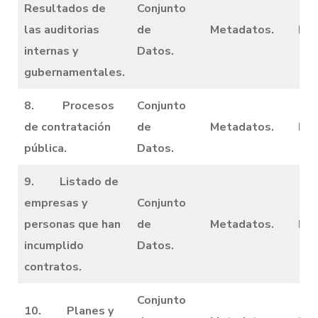
Resultados de
Conjunto
las auditorias
de
Metadatos.
Dic
internas y
Datos.
gubernamentales.
8. Procesos
Conjunto
de contratación
de
Metadatos.
Dic
pública.
Datos.
9. Listado de
empresas y
Conjunto
personas que han
de
Metadatos.
Dic
incumplido
Datos.
contratos.
Conjunto
10. Planes y