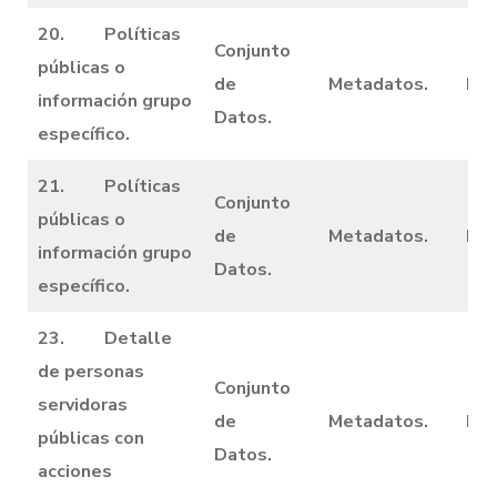
20. Políticas
Conjunto
públicas o
de
Metadatos.
Dic
información grupo
Datos.
específico.
21. Políticas
Conjunto
públicas o
de
Metadatos.
Dic
información grupo
Datos.
específico.
23. Detalle
de personas
Conjunto
servidoras
de
Metadatos.
Dic
públicas con
Datos.
acciones