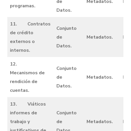
de
Metadatos.
Dic
programas.
Datos.
11. Contratos
Conjunto
de crédito
de
Metadatos.
Dic
externos o
Datos.
internos.
12.
Conjunto
Mecanismos de
de
Metadatos.
Dic
rendición de
Datos.
cuentas.
13. Viáticos
informes de
Conjunto
trabajo y
de
Metadatos.
Dic
justificativos de
Datos.