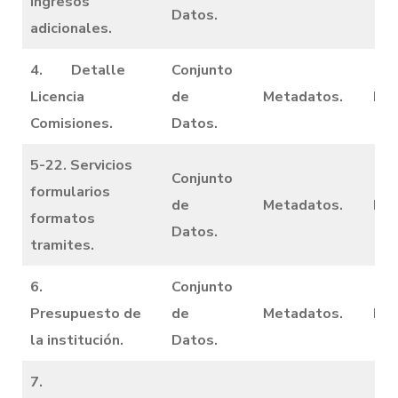
ingresos
Datos.
adicionales.
4. Detalle
Conjunto
Licencia
de
Metadatos.
Dic
Comisiones.
Datos.
5-22. Servicios
Conjunto
formularios
de
Metadatos.
Dic
formatos
Datos.
tramites.
6.
Conjunto
Presupuesto de
de
Metadatos.
Dic
la institución.
Datos.
7.