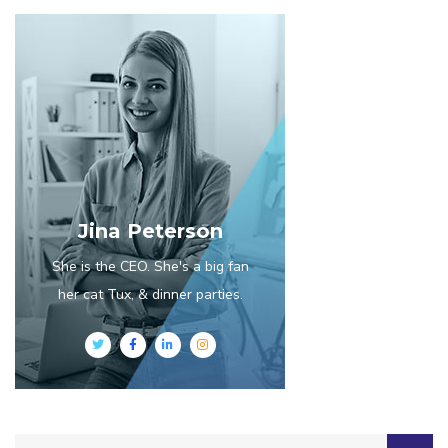
Jina Peterson
She is the CEO. She's a big fan
her cat Tux, & dinner parties.