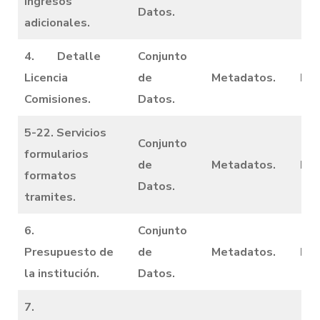
ingresos
Datos.
adicionales.
4. Detalle
Conjunto
Licencia
de
Metadatos.
Dic
Comisiones.
Datos.
5-22. Servicios
Conjunto
formularios
de
Metadatos.
Dic
formatos
Datos.
tramites.
6.
Conjunto
Presupuesto de
de
Metadatos.
Dic
la institución.
Datos.
7.