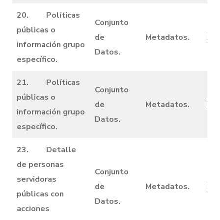
20. Políticas
Conjunto
públicas o
de
Metadatos.
Dic
información grupo
Datos.
específico.
21. Políticas
Conjunto
públicas o
de
Metadatos.
Dic
información grupo
Datos.
específico.
23. Detalle
de personas
Conjunto
servidoras
de
Metadatos.
Dic
públicas con
Datos.
acciones