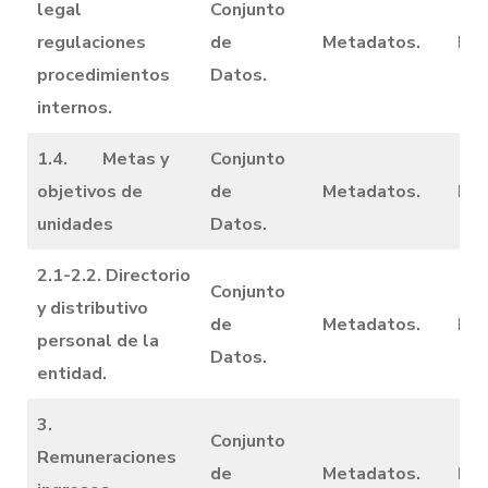
legal
Conjunto
regulaciones
de
Metadatos.
Dic
procedimientos
Datos.
internos.
1.4. Metas y
Conjunto
objetivos de
de
Metadatos.
Dic
unidades
Datos.
2.1-2.2. Directorio
Conjunto
y distributivo
de
Metadatos.
Dic
personal de la
Datos.
entidad.
3.
Conjunto
Remuneraciones
de
Metadatos.
Dic