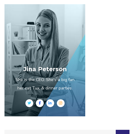
Jina Peterson
She is the CEO. She's a big fan
her cat Tux, & dinner parties.