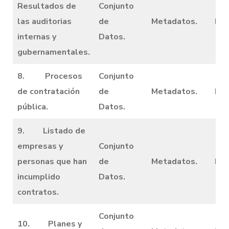
Resultados de
Conjunto
las auditorias
de
Metadatos.
Dic
internas y
Datos.
gubernamentales.
8. Procesos
Conjunto
de contratación
de
Metadatos.
Dic
pública.
Datos.
9. Listado de
empresas y
Conjunto
personas que han
de
Metadatos.
Dic
incumplido
Datos.
contratos.
Conjunto
10. Planes y