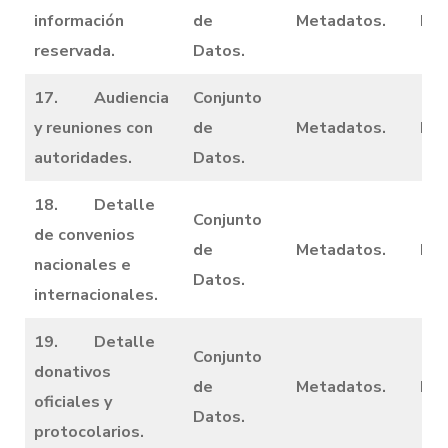
información
de
Metadatos.
Dic
reservada.
Datos.
17. Audiencia
Conjunto
y reuniones con
de
Metadatos.
Dic
autoridades.
Datos.
18. Detalle
Conjunto
de convenios
de
Metadatos.
Dic
nacionales e
Datos.
internacionales.
19. Detalle
Conjunto
donativos
de
Metadatos.
Dic
oficiales y
Datos.
protocolarios.