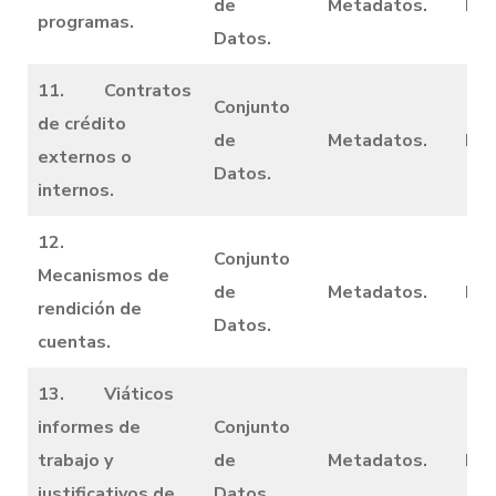
de
Metadatos.
Dic
programas.
Datos.
11. Contratos
Conjunto
de crédito
de
Metadatos.
Dic
externos o
Datos.
internos.
12.
Conjunto
Mecanismos de
de
Metadatos.
Dic
rendición de
Datos.
cuentas.
13. Viáticos
informes de
Conjunto
trabajo y
de
Metadatos.
Dic
justificativos de
Datos.