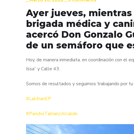
_
Marzo 20, 2026
_
0 Comments
Ayer jueves, mientras
brigada médica y canin
acercó Don Gonzalo Gu
de un semáforo que e
Hoy, de manera inmediata, en coordinación con el eq
Issa” y Calle 43.
Somos de resultados y seguimos trabajando por tu s
#LalitranEP
#PanchoTamarizAlcalde