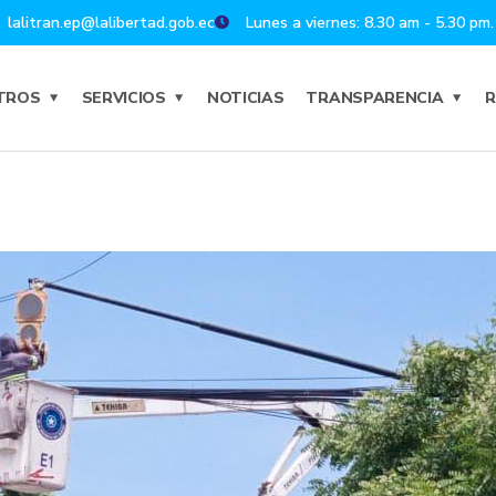
lalitran.ep@lalibertad.gob.ec
Lunes a viernes: 8.30 am - 5.30 pm.
TROS
SERVICIOS
NOTICIAS
TRANSPARENCIA
R