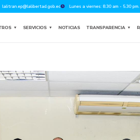
lalitran.ep@lalibertad.gob.ec
Lunes a viernes: 8.30 am - 5.30 pm.
TROS
SERVICIOS
NOTICIAS
TRANSPARENCIA
R