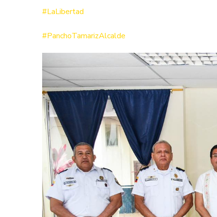
#LaLibertad
#PanchoTamarizAlcalde