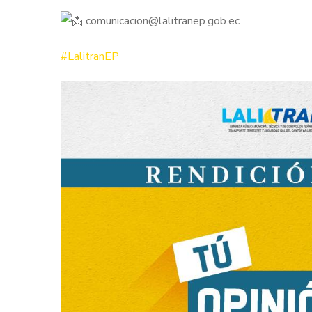
comunicacion@lalitranep.gob.ec
#LalitranEP